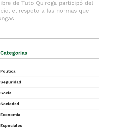
ibre de Tuto Quiroga participó del
icio, el respeto a las normas que
yungas
Categorías
Política
Seguridad
Social
Sociedad
Economía
Especiales